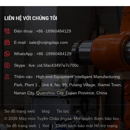
LIÊN HỆ VỚI CHÚNG TÔI
Điện thoại : +86 -18960484129
E-mail :
sale@cnjingdajx.com
WhatsApp : +86 -18960484129
Skype : live:.cid.5fac43497e7c700c
Thêm vào : High end Equipment Intelligent Manufacturing
Park, Plant 1，Unit 4, No. 99, Pulang Village, Xiamei Town,
Nanan City, Quanzhou City, Fujian Province, China
Sơ đồ trang web
blog
Tin tức
© 2026 Máy móc Tuyền Châu jingda. Mọi quyền được bảo lưu .
Sơ đồ trang web
|
Xml
|
Chính sách bảo mật
Hỗ trợ mạng