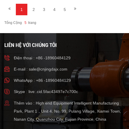
1
2
3
4
5
Tổng Cộng
5
Trang
LIÊN HỆ VỚI CHÚNG TÔI
Điện thoại : +86 -18960484129
E-mail :
sale@cnjingdajx.com
WhatsApp : +86 -18960484129
Skype : live:.cid.5fac43497e7c700c
Thêm vào : High end Equipment Intelligent Manufacturing
Park, Plant 1，Unit 4, No. 99, Pulang Village, Xiamei Town,
Nanan City, Quanzhou City, Fujian Province, China