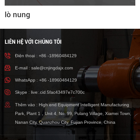
lò nung
LIÊN HỆ VỚI CHÚNG TÔI
Điện thoại : +86 -18960484129
E-mail :
sale@cnjingdajx.com
WhatsApp : +86 -18960484129
Skype : live:.cid.5fac43497e7c700c
Thêm vào : High end Equipment Intelligent Manufacturing
Park, Plant 1，Unit 4, No. 99, Pulang Village, Xiamei Town,
Nanan City, Quanzhou City, Fujian Province, China