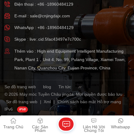
Điện thoại : +86 -18960484129
E-mail :
sale@cnjingdajx.com
WhatsApp : +86 -18960484129
Skype : live:.cid.5fac43497e7c700c
Thêm vào : High end Equipment Intelligent Manufacturing
Park, Plant 1，Unit 4, No. 99, Pulang Village, Xiamei Town,
Nanan City, Quanzhou City, Fujian Province, China
Sơ đồ trang web
blog
Tin tức
© 2026 Máy móc Tuyền Châu jingda. Mọi quyền được bảo lưu .
Sơ đồ trang web
|
Xml
|
Chính sách bảo mật
Hỗ trợ mạng
IPv6
Trang Chủ
Các Sản
Liên Hệ Với
Whatsapp
Phẩm
Chúng Tôi