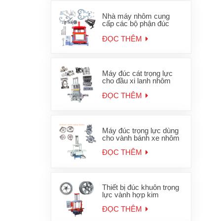
Nhà máy nhôm cung
cấp các bộ phận đúc
khuôn Máy đúc trọng lực
OEM JD-1200
ĐỌC THÊM
Máy đúc cát trọng lực
cho đầu xi lanh nhôm
JD-800
ĐỌC THÊM
Máy đúc trọng lực dùng
cho vành bánh xe nhôm
ĐỌC THÊM
Thiết bị đúc khuôn trọng
lực vành hợp kim
ĐỌC THÊM