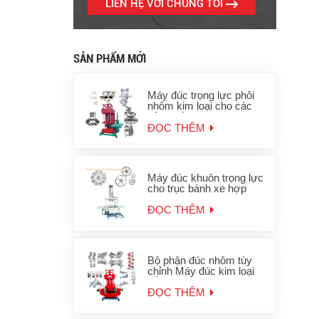
LIÊN HỆ VỚI CHÚNG TÔI
SẢN PHẨM MỚI
Máy đúc trọng lực phôi
nhôm kim loại cho các
sản phẩm nhôm kẽm
ĐỌC THÊM
Máy đúc khuôn trọng lực
cho trục bánh xe hợp
kim nhôm
ĐỌC THÊM
Bộ phận đúc nhôm tùy
chỉnh Máy đúc kim loại
sắt trọng lực
ĐỌC THÊM