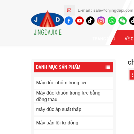
E-mail :
sale@cnjingdajx.com
Các Sản Phẩm
TRANG CHỦ
VỀ 
c
DANH MỤC SẢN PHẨM
Máy đúc nhôm trọng lực
Máy đúc khuôn trọng lực bằng
đồng thau
máy đúc áp suất thấp
Máy bắn lõi tự động