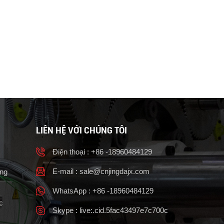
LIÊN HỆ VỚI CHÚNG TÔI
Điện thoại : +86 -18960484129
E-mail :
sale@cnjingdajx.com
ọng
WhatsApp : +86 -18960484129
c
Skype : live:.cid.5fac43497e7c700c