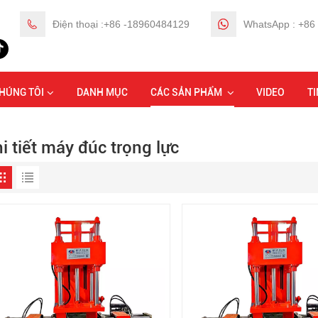
Điện thoại :+86 -18960484129
WhatsApp : +86
CHÚNG TÔI
DANH MỤC
CÁC SẢN PHẨM
VIDEO
TI
hi tiết máy đúc trọng lực