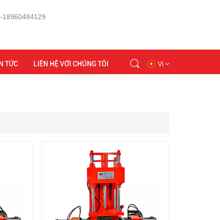
 -18960484129
Trang chủ
chi tiết máy đúc trọng lực
N TỨC
LIÊN HỆ VỚI CHÚNG TÔI
Vi
en
id
ru
tr
vi