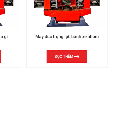
th
là gì
Máy đúc trọng lực bánh xe nhôm
ĐỌC THÊM