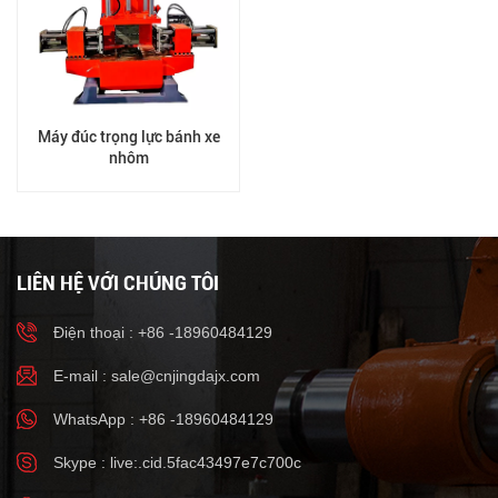
Máy đúc trọng lực bánh xe
nhôm
LIÊN HỆ VỚI CHÚNG TÔI
Điện thoại : +86 -18960484129
E-mail :
sale@cnjingdajx.com
WhatsApp : +86 -18960484129
Skype : live:.cid.5fac43497e7c700c