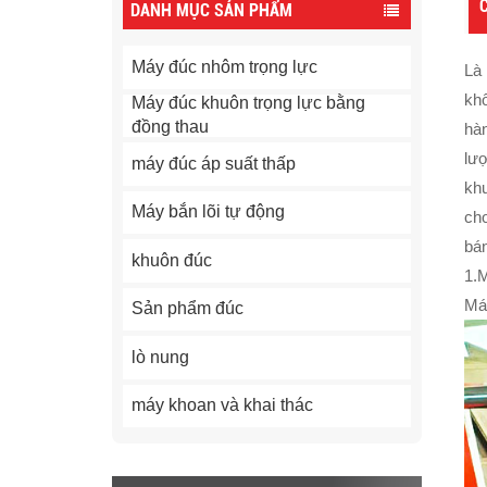
C
DANH MỤC SẢN PHẨM
Máy đúc nhôm trọng lực
Là 
khô
Máy đúc khuôn trọng lực bằng
đồng thau
hàn
lư
máy đúc áp suất thấp
kh
Máy bắn lõi tự động
cho
bá
khuôn đúc
1.
Má
Sản phẩm đúc
lò nung
máy khoan và khai thác