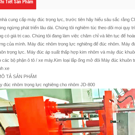
hi Tiết Sản Phẩm
nhà cung cấp máy đúc trọng lực, trước tiên hãy hiểu sâu sắc rằng Ch
ng ngừng phát triển lâu dài. Chúng tôi nghiêm túc theo dõi mọi quy 
g có giá trị cao. Chúng tôi đang làm việc chăm chỉ và liên tục để hoà
ợng của mình. Máy đúc nhôm trọng lực nghiêng để đúc nhôm. Máy đúc
uôn trọng lực. Máy đúc áp suất thấp hợp kim nhôm và máy đúc khuôn
 các bộ phận ô tô / xe máy.Kim loại lắp ống mở đôi Máy đúc khuôn 
nh xe
MÔ TẢ SẢN PHẨM
y đúc nhôm trọng lực nghiêng cho nhôm JD-800