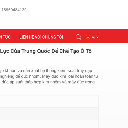
 -18960484129
đúc áp suất thấp trọng lực của Trung Quốc để chế tạo ô tô trượt
N TỨC
LIÊN HỆ VỚI CHÚNG TÔI
Vi
Lực Của Trung Quốc Để Chế Tạo Ô Tô
en
, tạo khuôn và sản xuất hệ thống kiểm soát truy cập
id
 nghiêng để đúc nhôm. Máy đúc kim loại hoàn toàn tự
y đúc áp suất thấp hợp kim nhôm và máy đúc trọng
ru
tr
vi