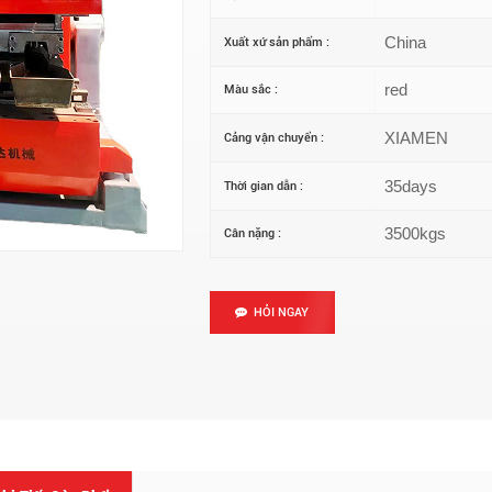
China
Xuất xứ sản phẩm :
red
Màu sắc :
XIAMEN
Cảng vận chuyển :
35days
Thời gian dẫn :
3500kgs
Cân nặng :
HỎI NGAY