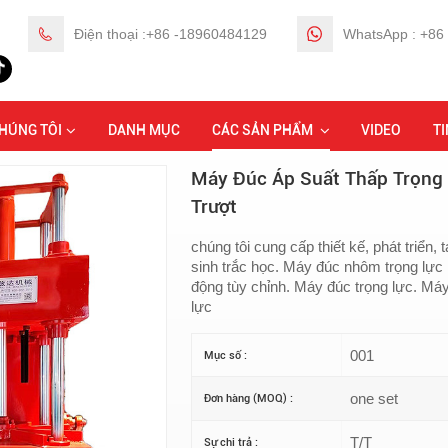
Điện thoại :+86 -18960484129
WhatsApp : +86
Trang chủ
Máy đúc nhôm trọng lực
Máy 
CHÚNG TÔI
DANH MỤC
CÁC SẢN PHẨM
VIDEO
TI
Máy Đúc Áp Suất Thấp Trọng 
Trượt
chúng tôi cung cấp thiết kế, phát triển
sinh trắc học. Máy đúc nhôm trọng lực
động tùy chỉnh. Máy đúc trọng lực. Má
lực
001
Mục số :
one set
Đơn hàng (MOQ) :
T/T
Sự chi trả :