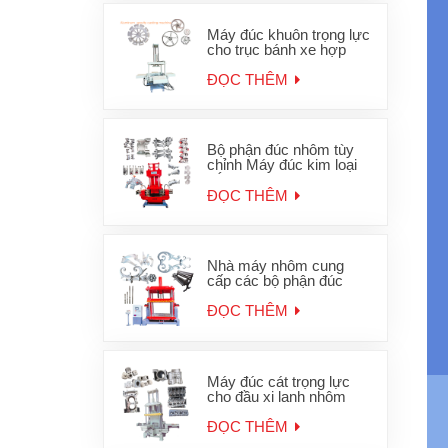
Máy đúc khuôn trọng lực
cho trục bánh xe hợp
kim nhôm
ĐỌC THÊM
Bộ phận đúc nhôm tùy
chỉnh Máy đúc kim loại
sắt trọng lực
ĐỌC THÊM
Nhà máy nhôm cung
cấp các bộ phận đúc
khuôn Máy đúc trọng lực
OEM JD-1200
ĐỌC THÊM
Máy đúc cát trọng lực
cho đầu xi lanh nhôm
JD-800
ĐỌC THÊM