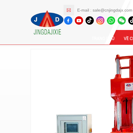
E-mail :
sale@cnjingdajx.com
Các Sản Phẩm
TRANG CHỦ
VỀ 