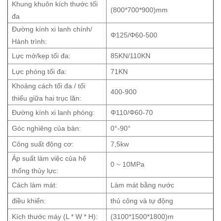
Khung khuôn kích thước tối
(800*700*900)mm
đa
Đường kính xi lanh chính/
Φ125/Φ60-500
Hành trình:
Lực mở/kẹp tối đa:
85KN/110KN
Lực phóng tối đa:
71KN
Khoảng cách tối đa / tối
400-900
thiểu giữa hai trục lăn:
Đường kính xi lanh phóng:
Φ110/Φ60-70
Góc nghiêng của bàn:
0°-90°
Công suất động cơ:
7,5kw
Áp suất làm việc của hệ
0 ~ 10MPa
thống thủy lực:
Cách làm mát:
Làm mát bằng nước
điều khiển:
thủ công và tự động
Kích thước máy (L * W * H):
(3100*1500*1800)m