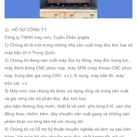
11. HỒ SƠ CÔNG TY
Công ty TNHH máy móc Tuyền Châu jingda
1) Chúng tôi là một trong những nhà sản xuất máy đúc kim loại và
máy bắn lõi ở Trung Quốc.
2) Chúng tôi đang sản xuất máy đúc tự động, máy đúc trọng lực,
máy đánh bóng CNC phức hợp, máy SPM (máy khoan CNC phức
hợp, trung tâm gia công CNC, v.v.), lò nung, máy bắn lõi, máy
trộn cát, v.v.
3) Máy móc của chúng tôi được sử dụng rộng rãi trong sản xuất
và gia công các bộ phận đúc, đúc kim loại,
phụ kiện đường ống nước, thiết bị vệ sinh, phụ tùng ô tô, van cho
đồng thau, nhôm, kẽm, dây chuyền sản xuất gang và những sản
phẩm khác vui lòng liên hệ với chúng tôi!
4) Chúng tôi có hỗ trợ kỹ thuật chuyên nghiệp và dịch vụ sau bán
hàng. Với toàn bộ dây chuyền máy đúc, chất lượng tốt, giá cả