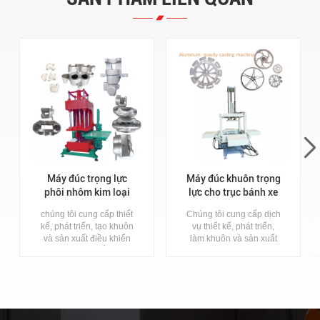
Máy đúc trọng lực
Máy đúc khuôn trọng
phôi nhôm kim loại
lực cho trục bánh xe
cho các sản phẩm
hợp kim nhôm
chúng tôi cung cấp thiết
Chúng tôi cung cấp dịch
nhôm kẽm
kế, phát triển, tạo khuôn
vụ thiết kế, phát triển,
và sản xuất điều khiển
làm khuôn và sản xuất
truy cập sinh trắc học.
hệ thống kiểm soát truy
Máy đúc nhôm trọng lực
cập sinh trắc học. Máy
nghiêng để đúc nhôm.
đúc nhôm trọng lực
Máy đúc kim loại hoàn
nghiêng cho đúc khuôn
toàn tự động tùy chỉnh
nhôm. Máy đúc kim loại
Máy đúc trọng lực. Chất
tự động hoàn toàn tùy