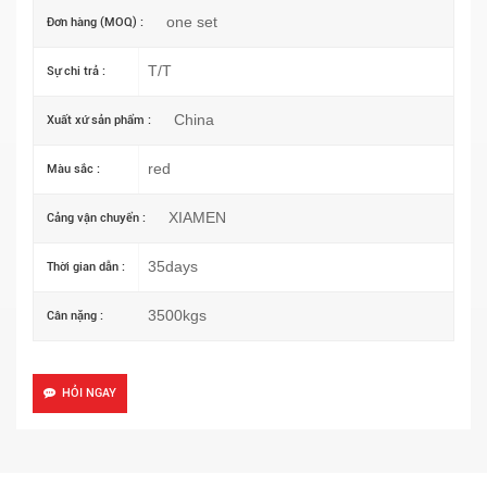
one set
Đơn hàng (MOQ) :
T/T
Sự chi trả :
China
Xuất xứ sản phẩm :
red
Màu sắc :
XIAMEN
Cảng vận chuyển :
35days
Thời gian dẫn :
3500kgs
Cân nặng :
HỎI NGAY