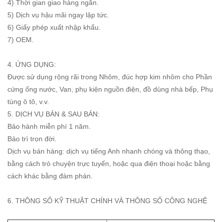
4) Thời gian giao hàng ngắn.
5) Dịch vụ hậu mãi ngay lập tức.
6) Giấy phép xuất nhập khẩu.
7) OEM.
4. ỨNG DỤNG:
Được sử dụng rộng rãi trong Nhôm, đúc hợp kim nhôm cho Phần
cứng ống nước, Van, phụ kiện nguồn điện, đồ dùng nhà bếp, Phụ
tùng ô tô, v.v.
5. DỊCH VỤ BÁN & SAU BÁN:
Bảo hành miễn phí 1 năm.
Bảo trì trọn đời.
Dịch vụ bán hàng: dịch vụ tiếng Anh nhanh chóng và thông thạo,
bằng cách trò chuyện trực tuyến, hoặc qua điện thoại hoặc bằng
cách khác bằng đàm phán.
6. THÔNG SỐ KỸ THUẬT CHÍNH VÀ THÔNG SỐ CÔNG NGHỆ