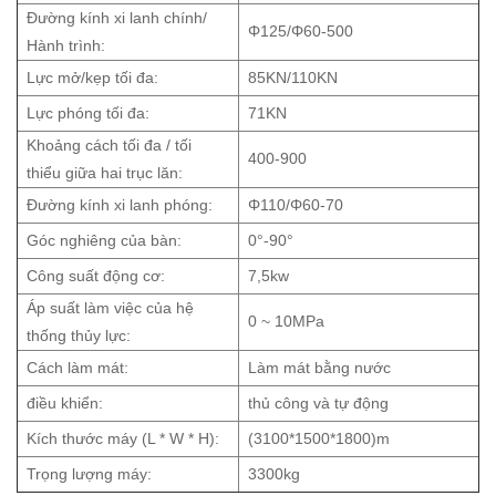
Đường kính xi lanh chính/
Φ125/Φ60-500
Hành trình:
Lực mở/kẹp tối đa:
85KN/110KN
Lực phóng tối đa:
71KN
Khoảng cách tối đa / tối
400-900
thiểu giữa hai trục lăn:
Đường kính xi lanh phóng:
Φ110/Φ60-70
Góc nghiêng của bàn:
0°-90°
Công suất động cơ:
7,5kw
Áp suất làm việc của hệ
0 ~ 10MPa
thống thủy lực:
Cách làm mát:
Làm mát bằng nước
điều khiển:
thủ công và tự động
Kích thước máy (L * W * H):
(3100*1500*1800)m
Trọng lượng máy:
3300kg