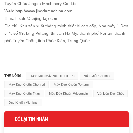
Tuyền Châu Jingda Machinery Co, Ltd.
Web: http://www.jingdamachine.com
E-mail:
sale@cnjingdajx.com
Địa chỉ: Khu sản xuất thông minh thiết bị cao cấp, Nhà máy 1 Đơn
vị 4, số 99, làng Pulang, thị trấn Hạ Mỹ, thành phố Nanan, thành
phố Tuyền Châu, tỉnh Phúc Kiến, Trung Quốc.
THẺ NÓNG :
Danh Mục Máy Đúc Trọng Lực
Đúc Chết Chennai
Máy Đúc Khuôn Chennai
Máy Đúc Khuôn Penang
Máy Đúc Khuôn Titan
Máy Đúc Khuôn Wisconsin
Vật Liệu Đúc Chết
Đúc Khuôn Michigan
ĐỂ LẠI TIN NHẮN