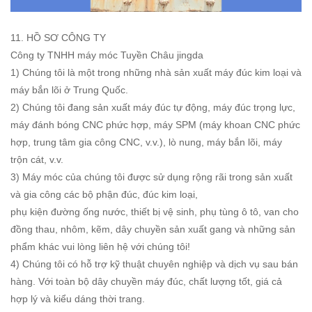
11. HỒ SƠ CÔNG TY
Công ty TNHH máy móc Tuyền Châu jingda
1) Chúng tôi là một trong những nhà sản xuất máy đúc kim loại và
máy bắn lõi ở Trung Quốc.
2) Chúng tôi đang sản xuất máy đúc tự động, máy đúc trọng lực,
máy đánh bóng CNC phức hợp, máy SPM (máy khoan CNC phức
hợp, trung tâm gia công CNC, v.v.), lò nung, máy bắn lõi, máy
trộn cát, v.v.
3) Máy móc của chúng tôi được sử dụng rộng rãi trong sản xuất
và gia công các bộ phận đúc, đúc kim loại,
phụ kiện đường ống nước, thiết bị vệ sinh, phụ tùng ô tô, van cho
đồng thau, nhôm, kẽm, dây chuyền sản xuất gang và những sản
phẩm khác vui lòng liên hệ với chúng tôi!
4) Chúng tôi có hỗ trợ kỹ thuật chuyên nghiệp và dịch vụ sau bán
hàng. Với toàn bộ dây chuyền máy đúc, chất lượng tốt, giá cả
hợp lý và kiểu dáng thời trang.